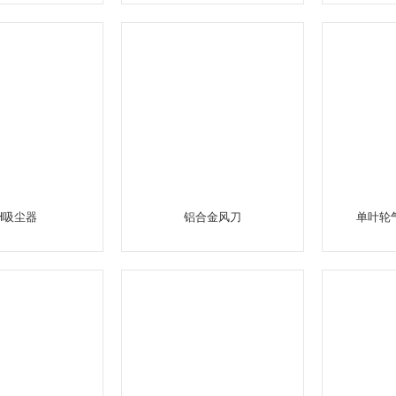
H吸尘器
铝合金风刀
单叶轮