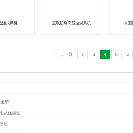
透浦式风机
直联防爆高压漩涡风机
中压
上一页
2
3
4
5
6
 重型
用及优越性
应用