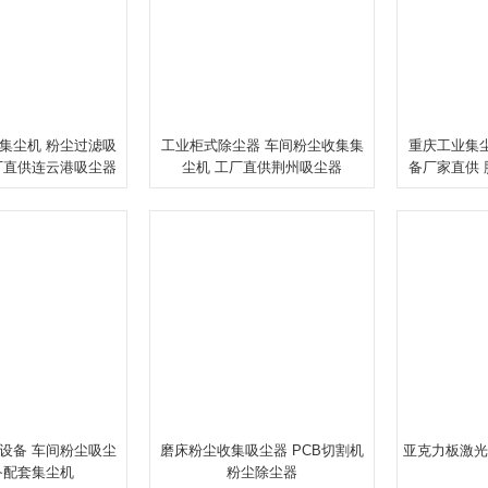
集尘机 粉尘过滤吸
工业柜式除尘器 车间粉尘收集集
重庆工业集
厂直供连云港吸尘器
尘机 工厂直供荆州吸尘器
备厂家直供
设备 车间粉尘吸尘
磨床粉尘收集吸尘器 PCB切割机
亚克力板激光
备配套集尘机
粉尘除尘器