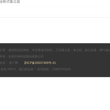
业柜式集尘器
主营：漩涡高压鼓风机，中压透浦式风机，工业吸尘器，集尘机，除尘设备，曝气漩
所有：全风环保科技股份有限公司
支持： 搜了网
苏ICP备20037469号-41
-全风-TWYX，我们的品质！ 咨询热线：15800765429