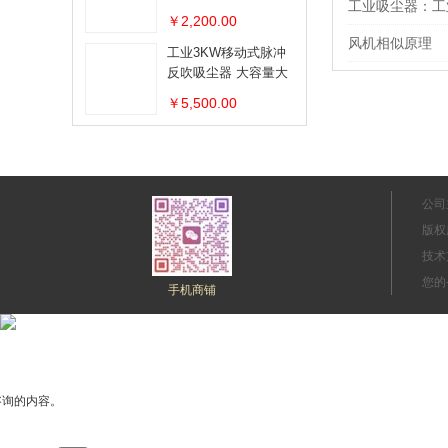
工业吸尘器：工
器
￥2,200.00
风机相似原理
工业3KW移动式脉冲
反吹吸尘器 大容量大
吸力移动吸尘器
￥5,500.00
公司
版权
技术
您的
手机商铺
咨询的内容。