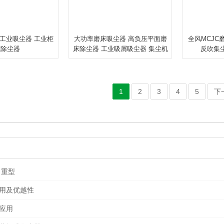
工业吸尘器 工业柜
大功率磨床吸尘器 高负压平面磨
全风MCJC
式除尘器
床除尘器 工业吸屑吸尘器 集尘机
反吹集
1
2
3
4
5
下
 重型
用及优越性
应用