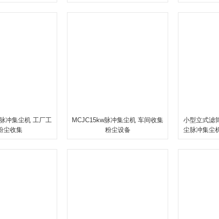
0w脉冲集尘机 工厂工
MCJC15kw脉冲集尘机 车间收集
小型立式滤
粉尘收集
粉尘设备
尘脉冲集尘