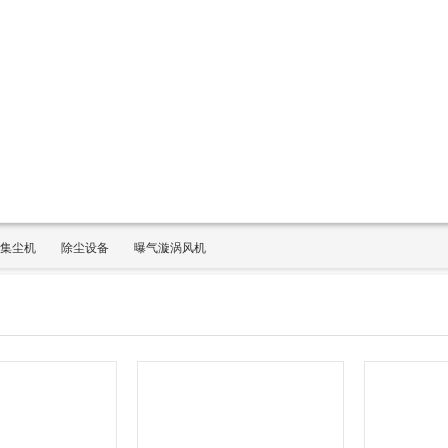
集尘机
除尘设备
曝气漩涡风机