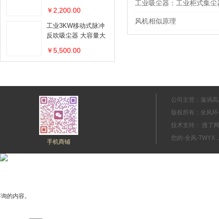
工业吸尘器：工业柜式集尘
器
￥2,200.00
风机相似原理
工业3KW移动式脉冲
反吹吸尘器 大容量大
吸力移动吸尘器
￥5,500.00
公司主营：漩涡高
版权所有：全风环
技术支持： 搜
您的-全风-TWYX
手机商铺
咨询的内容。