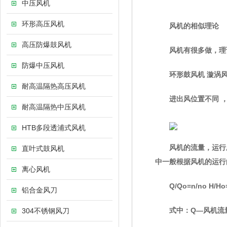
中压风机
环形高压风机
风机的相似理论
高压防爆鼓风机
风机有很多做，理
防爆中压风机
环形鼓风机 漩涡风
耐高温隔热高压风机
进出风位置不同 
耐高温隔热中压风机
HTB多段透浦式风机
风机的流量，运行压
直叶式鼓风机
中一般根据风机的运行
离心风机
Q/Qo=n/no H/Ho=(n/
铝合金风刀
式中：Q—风机流
304不锈钢风刀