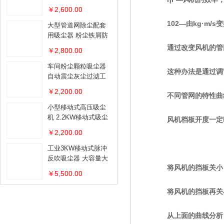
￥2,600.00
102—由kg·m/s
大型管道网除尘配套
用吸尘器 粉尘铁屑防
爆吸尘器
通过改变风机的管网
￥2,800.00
车间粉尘颗粒吸尘器
这种办法是通过调节
自动震尘灰尘过滤工
业吸尘器
￥2,200.00
不同管网的特性曲线
小型移动式高压吸尘
机 2.2KW移动式吸尘
风机档板开度一定时，
器
￥2,200.00
工业3KW移动式脉冲
反吹吸尘器 大容量大
将风机的挡板关小，管
吸力移动吸尘器
￥5,500.00
将风机的挡板再关小，
从上面的曲线分析，