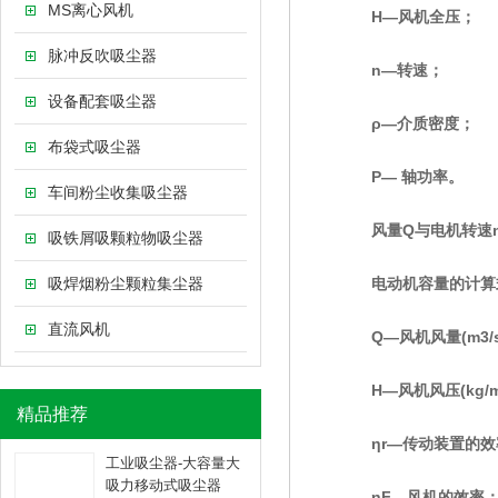
MS离心风机
H—风机全压；
脉冲反吹吸尘器
n—转速；
设备配套吸尘器
ρ—介质密度；
布袋式吸尘器
P— 轴功率。
车间粉尘收集吸尘器
风量Q与电机转速n成
吸铁屑吸颗粒物吸尘器
吸焊烟粉尘颗粒集尘器
电动机容量的计算式中
直流风机
Q—风机风量(m3/s
H—风机风压(kg/m
精品推荐
ηr—传动装置的效率，直
工业吸尘器-大容量大
吸力移动式吸尘器
ηF—风机的效率