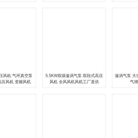
高压风机 气环真空泵
5.5KW双级漩涡气泵 双段式高压
漩涡气泵 大
高压风机 变频风机
风机 全风风机风机工厂直供
气增