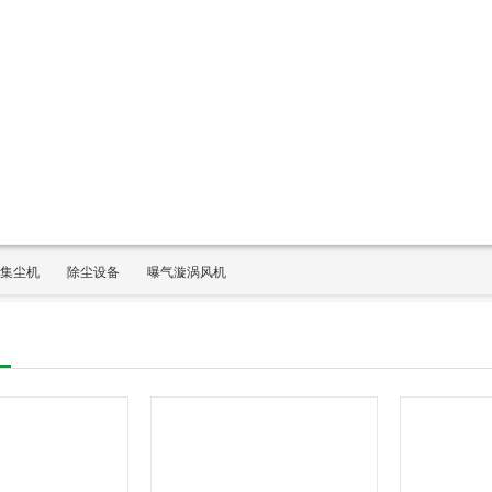
集尘机
除尘设备
曝气漩涡风机