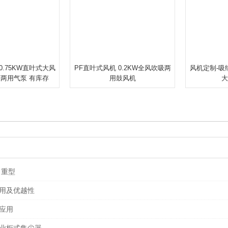
 0.75KW直叶式大风
PF直叶式风机 0.2KW全风吹吸两
风机定制-吸
吸两用气泵 有库存
用鼓风机
大
 重型
用及优越性
应用